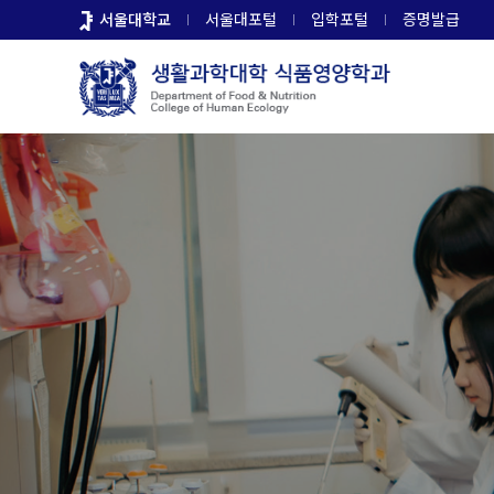
바
서울대학교
서울대포털
입학포털
증명발급
로
가
기
메
뉴