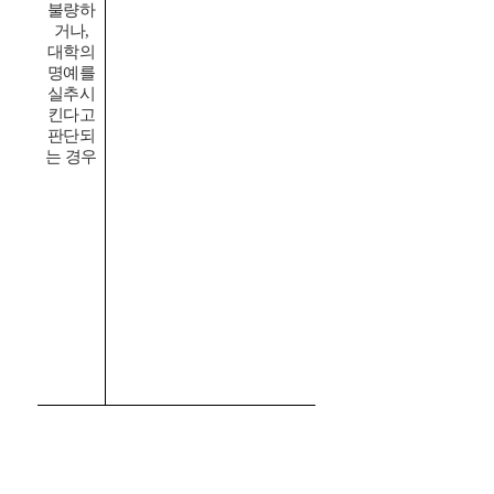
불량하
나
거나,
대
대학의
학
명예를
의
실추시
명
킨다고
예
판단되
를
는 경우
실
추
시
킨
다
고
판
단
되
는
경
우