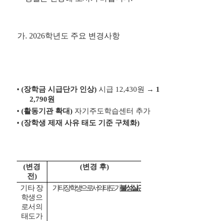
가. 2026학년도 주요 변경사항
•
(장학금 시급단가 인상)
시급 12,430원 →
1
2,790원
•
(활동기관 확대)
자기주도학습센터 추가
•
(장학생 제재 사유 태도 기준 구체화)
(변경
(변경 후)
전)
기타 장
기타 장학생으로서의 태도가
불성실(근태 및 업무태도 불량
학생으
등)
로서의
하
태도가
거