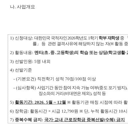
나. 사업개요
1) 신청대상:
대한민국 국적자인 2026학년도 1학기
학부 재학생
중 
률」
등 관련 결격사유에 해당하지 않는 자(※ 활동 중
2) 활동내용:
멘티(초․중․고등학생)의 학습 또는 상담(학교생활‧
3) 선발인원: 5명 내외
4) 선발기준
- (기본요건) 직전학기 성적 70점/100점 이상
- (심사항목)
사업기간 동안 참여 지속 가능 여부(중도 포기 방지)
장소와의 거리(비대면은 제외), 성적 등
5)
활동기간: 2026. 5월 ~ 12월
※ 활동기관 매칭 시점에 따라 
6) 장학금: 활동시간 × 시급 12,790원 ※ 단, 누적 활동시간 1
7)
중복수혜 금지:
국가·교내 근로장학금 중복선발(수혜) 금지