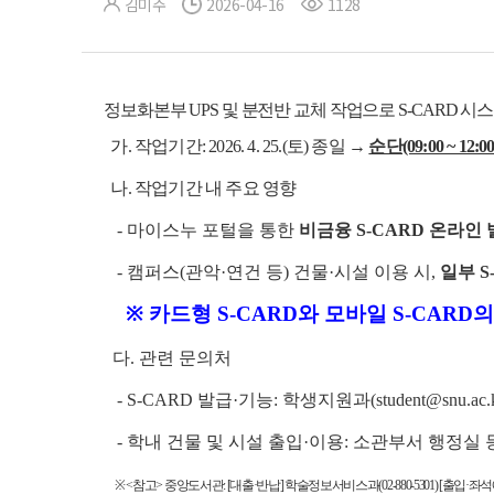
김미주
2026-04-16
1128
정보화본부 UPS 및 분전반 교체 작업으로 S-CARD 
가.
작업기간: 2026. 4. 25.(토) 종일 →
순단(09:00 ~ 12:00
나. 작업기간 내 주요 영향
- 마이스누 포털을 통한
비금융 S-CARD 온라인
- 캠퍼스(관악·연건 등) 건물·시설 이용 시,
일부 S
※ 카드형 S-CARD와 모바일 S-CARD
다. 관련 문의처
- S-CARD 발급·기능: 학생지원과(student@snu.ac.kr 0
- 학내 건물 및 시설 출입·이용: 소관부서 행정실 
※ <참고> 중앙도서관: [대출·반납] 학술정보서비스과(02-880-5301) [출입·좌석예