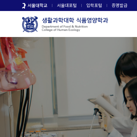
바
서울대학교
서울대포털
입학포털
증명발급
로
가
기
메
뉴