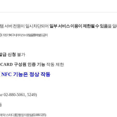
시스템 서버 전원이 일시차단되어
일부 서비스 이용이 제한될 수 있음
을 
)
※ 조기 복구 시, 마이스누 포털을 통해 별도 공지
 발급 신청
불가
-CARD 구성원 인증 기능
작동 제한
의 NFC 기능은 정상 작동
2-880-5061, 5249)
등
약·스터디룸] 행정지원팀(02-880-5295)