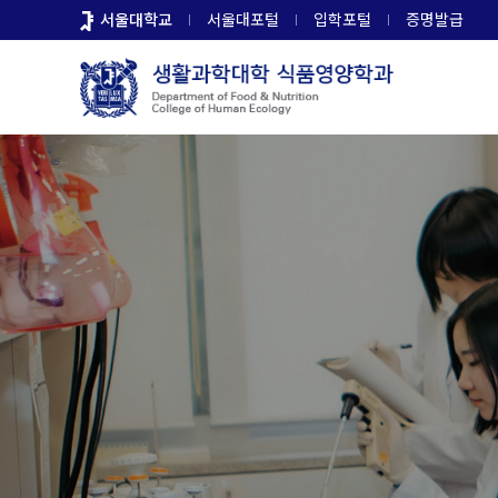
바
서울대학교
서울대포털
입학포털
증명발급
로
가
기
메
뉴