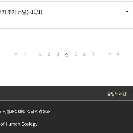
 추가 선발(~11/1)
1
2
3
4
5
6
7
중앙도서관
22동 생활과학대학 식품영양학과
e of Human Ecology