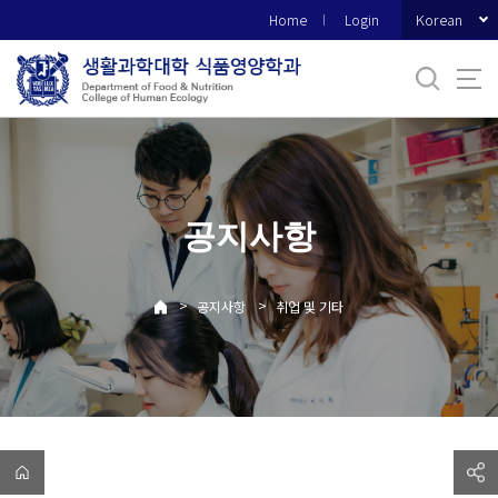
바
Korean
Home
Login
로
가
기
메
뉴
공지사항
>
>
공지사항
취업 및 기타