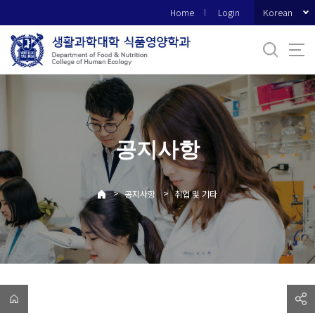
바
Korean
Home
Login
로
가
기
메
뉴
공지사항
>
>
공지사항
취업 및 기타