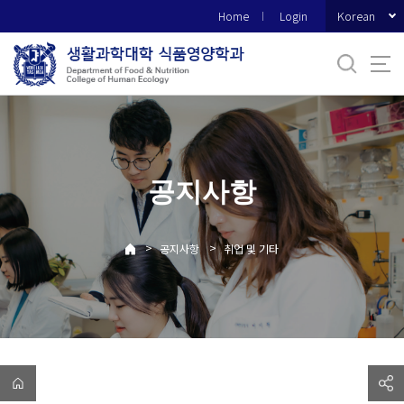
바
Korean
Home
Login
로
가
기
메
뉴
공지사항
>
>
공지사항
취업 및 기타