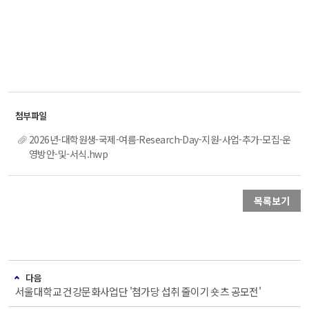
2026년-대학원생-국제-여름-Research-Day-지원-사업-추가-모집-운
영방안-및-서식.hwp
목록보기
다음
서울대학교 건강문화사업단 '첨가당 섭취 줄이기 숏츠 공모전'