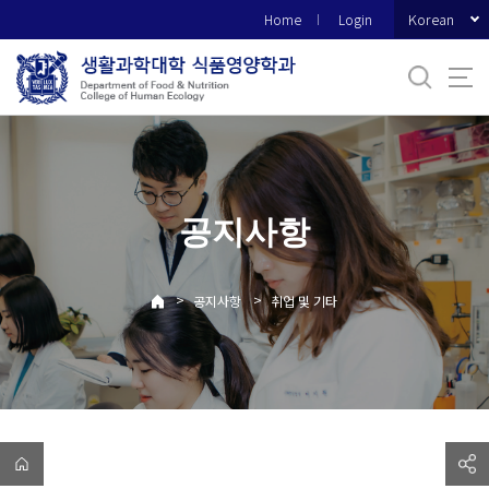
바
Korean
Home
Login
로
가
기
메
뉴
공지사항
>
>
공지사항
취업 및 기타