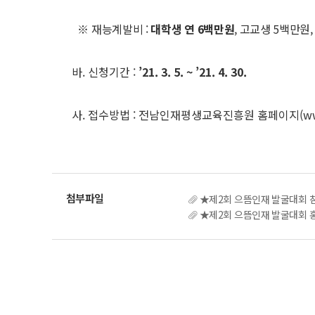
※
재능계발비 :
대학생 연 6백만원
, 고교생 5백만원
바. 신청기간 :
’21. 3. 5. ~ ’21. 4. 30.
사. 접수방법 : 전남인재평생교육진흥원 홈페이지(
ww
★제2회 으뜸인재 발굴대회 참
★제2회 으뜸인재 발굴대회 홍