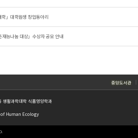
도대학」대학원생 창업동아리
촌재능나눔 대상」수상자 공모 안내
중앙도서관
22동 생활과학대학 식품영양학과
e of Human Ecology
D.