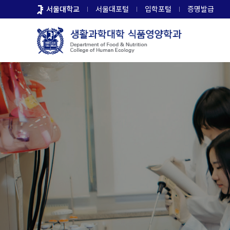
바
서울대학교
서울대포털
입학포털
증명발급
로
가
기
메
뉴