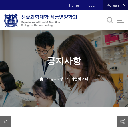
바
Korean
Home
Login
로
가
기
메
뉴
공지사항
>
>
공지사항
취업 및 기타