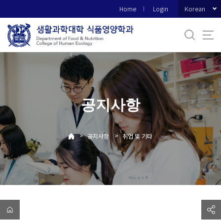
바
Korean
Home
Login
로
가
기
메
뉴
공지사항
>
>
공지사항
취업 및 기타