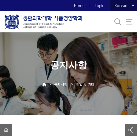
바
Korean
Home
Login
로
가
기
메
뉴
공지사항
>
>
공지사항
취업 및 기타