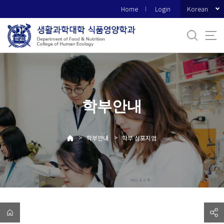
바
Korean
Home
Login
로
가
기
메
뉴
학부안내
>
>
학부안내
학부 심포지엄