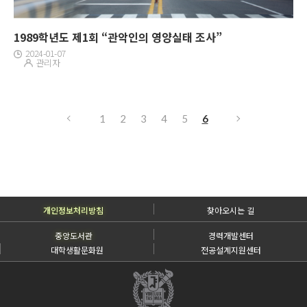
1989학년도 제1회 “관악인의 영양실태 조사”
2024-01-07
관리자
1
2
3
4
5
6
개인정보처리방침
찾아오시는 길
중앙도서관
경력개발센터
대학생활문화원
전공설계지원센터