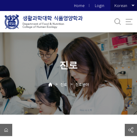
바
Korean
Home
Login
로
가
기
메
뉴
진로
>
>
진로
진로분야